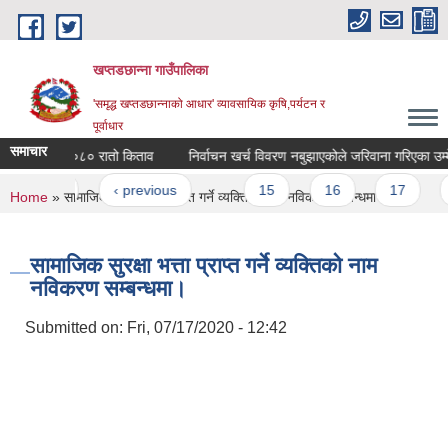
Skip to main content
खप्तडछान्ना गाउँपालिका
'समृद्ध खप्तडछान्नाको आधार' व्यावसायिक कृषि,पर्यटन र
पूर्वाधार
समाचार
ब २०७९।०८० रातो किताव
Pages
« first
‹ previous
…
15
16
17
1
You are here
Home
» सामाजिक सुरक्षा भत्ता प्राप्त गर्ने व्यक्तिको नाम नविकरण सम्बन्धमा।
सामाजिक सुरक्षा भत्ता प्राप्त गर्ने व्यक्तिको नाम
नविकरण सम्बन्धमा।
Submitted on:
Fri, 07/17/2020 - 12:42