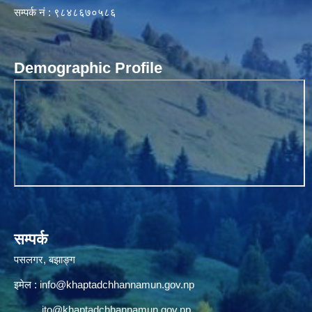
सम्पर्क नं : ९८४८६७०५८६
Demographic Profile
सम्पर्क
पसलगर, बझाङ्ग
इमेल :
info@khaptadchhannamun.gov.np
ito@khaptadchhannamun.gov.np