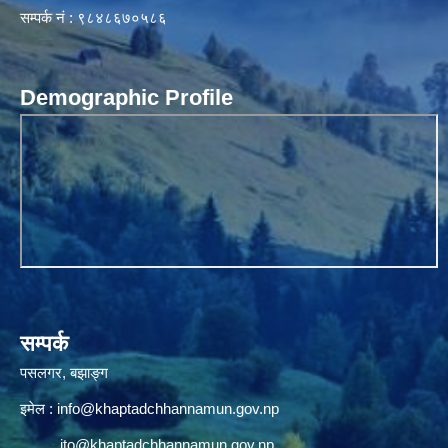
सम्पर्क नं : ९८४८६७०५८६
Demographic Profile
सम्पर्क
पसलगर, बझाङ्ग
इमेल :
info@khaptadchhannamun.gov.np
ito@khaptadchhannamun.gov.np