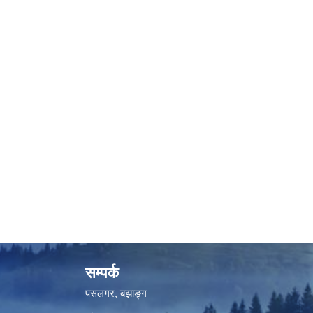
सम्पर्क
पसलगर, बझाङ्ग