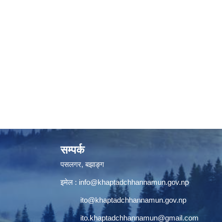
सम्पर्क
पसलगर, बझाङ्ग
इमेल :
info@khaptadchhannamun.gov.np
ito@khaptadchhannamun.gov.np
ito.khaptadchhannamun@gmail.com