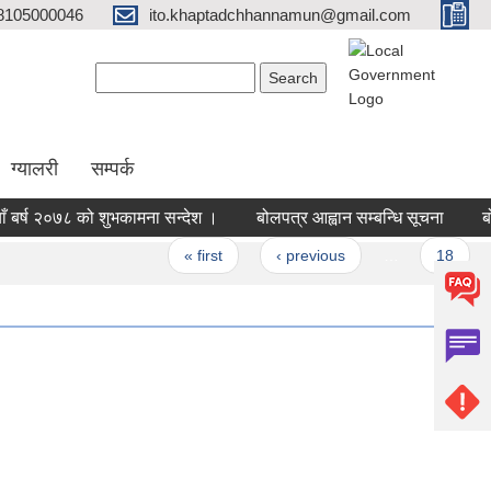
8105000046
ito.khaptadchhannamun@gmail.com
Search form
Search
ग्यालरी
सम्पर्क
्ष २०७८ को शुभकामना सन्देश ।
बोलपत्र आह्वान सम्बन्धि सूचना
बोलपत
ges
« first
‹ previous
…
18
1