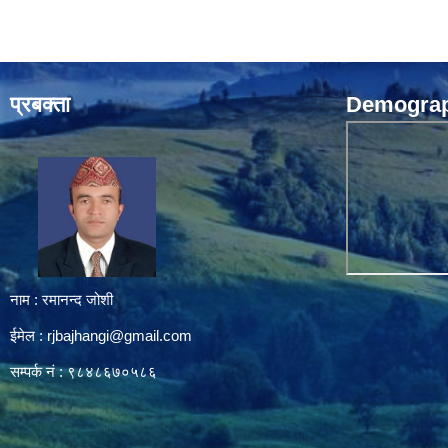
प्रबक्ता
Demograph
नाम : रमानन्द जोशी
ईमेल :
rjbajhangi@gmail.com
सम्पर्क नं : ९८४८६७०५८६