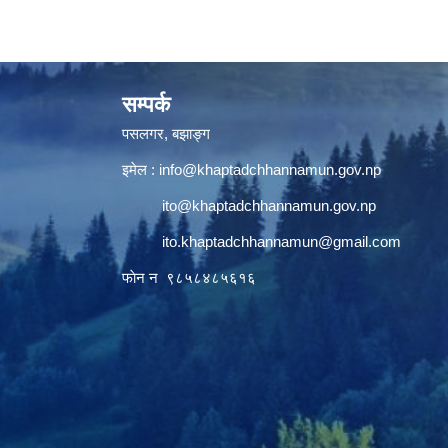
सम्पर्क
पसलगर, बझाङ्ग
इमेल :
info@khaptadchhannamun.gov.np
ito@khaptadchhannamun.gov.np
ito.khaptadchhannamun@gmail.com
फाेन न‌‍‍ ९८५८४८५६१६