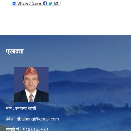
प्रबक्ता
नाम : रमानन्द जोशी
ईमेल :
rjbajhangi@gmail.com
सम्पर्क नं : ९८४८६७०५८६