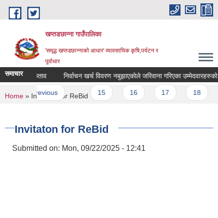
Skip to main content
खप्तडछान्ना गाउँपालिका
'समृद्ध खप्तडछान्नाको आधार' व्यावसायिक कृषि,पर्यटन र
पूर्वाधार
समाचार
८० रातो किताव
s
‹ previous
…
15
16
17
18
19
You are here
Home
» Invitaton for ReBid
Invitaton for ReBid
Submitted on:
Mon, 09/22/2025 - 12:41