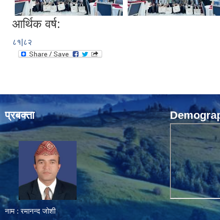
आर्थिक वर्ष:
८१|८२
प्रबक्ता
Demograph
नाम : रमानन्द जोशी