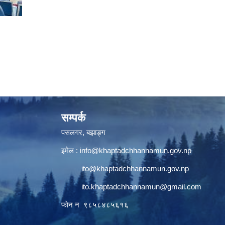
सम्पर्क
पसलगर, बझाङ्ग
इमेल :
info@khaptadchhannamun.gov.np
ito@khaptadchhannamun.gov.np
ito.khaptadchhannamun@gmail.com
फाेन न‌‍‍ ९८५८४८५६१६