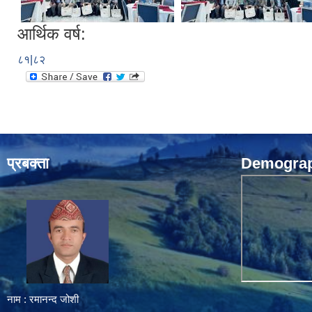
आर्थिक वर्ष:
८१|८२
प्रबक्ता
Demograph
नाम : रमानन्द जोशी