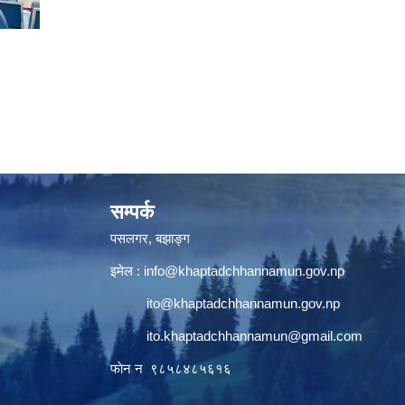
सम्पर्क
पसलगर, बझाङ्ग
इमेल :
info@khaptadchhannamun.gov.np
ito@khaptadchhannamun.gov.np
ito.khaptadchhannamun@gmail.com
फाेन न‌‍‍ ९८५८४८५६१६