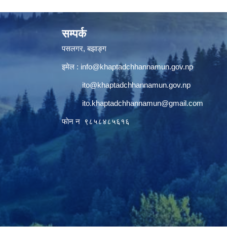
सम्पर्क
पसलगर, बझाङ्ग
इमेल :
info@khaptadchhannamun.gov.np
ito@khaptadchhannamun.gov.np
ito.khaptadchhannamun@gmail.com
फाेन न‌‍‍ ९८५८४८५६१६