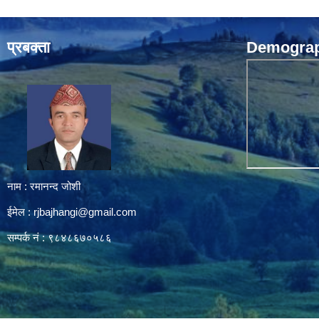
प्रबक्ता
Demograph
नाम : रमानन्द जोशी
ईमेल :
rjbajhangi@gmail.com
सम्पर्क नं : ९८४८६७०५८६