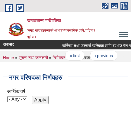
Skip to main content
खप्तडछान्ना गाउँपालिका
'समृद्ध खप्तडछान्नाको आधार' व्यावसायिक कृषि,पर्यटन र
पूर्वाधार
समाचार
फर्निचर तथा फक्चर्स खरिदका लागि दरभाउ पेश गर्ने स
Pages
« first
‹ previous
…
You are here
Home
»
सूचना तथा जानकारी
»
निर्णयहरु
» नगर परिषदका निर्णयहरु
नगर परिषदका निर्णयहरु
आर्थिक वर्ष