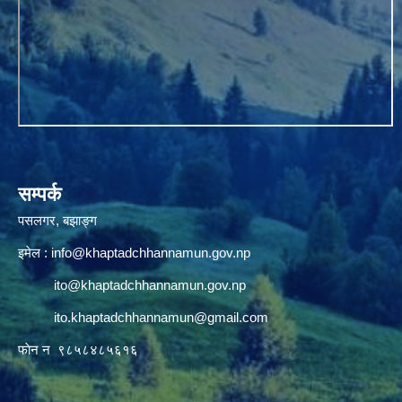
सम्पर्क
पसलगर, बझाङ्ग
इमेल :
info@khaptadchhannamun.gov.np
ito@khaptadchhannamun.gov.np
ito.khaptadchhannamun@gmail.com
फाेन न‌‍‍ ९८५८४८५६१६