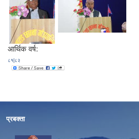
आर्थिक वर्ष:
८१|८२
प्रबक्ता