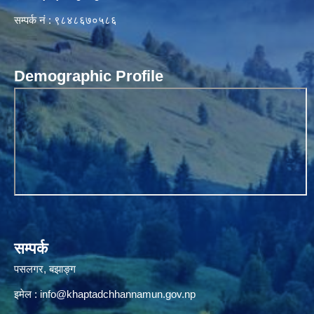
सम्पर्क नं : ९८४८६७०५८६
Demographic Profile
सम्पर्क
पसलगर, बझाङ्ग
इमेल :
info@khaptadchhannamun.gov.np