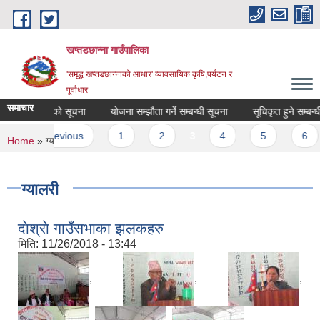
Skip to main content
खप्तडछान्ना गाउँपालिका
'समृद्ध खप्तडछान्नाको आधार' व्यावसायिक कृषि,पर्यटन र
पूर्वाधार
समाचार
ृत गर्ने आशयको सूचना
योजना सम्झौता गर्ने सम्बन्धी सूचना
सूचिकृत हुने सम्बन्धी स
s
‹ previous
1
2
3
4
5
6
You are here
Home
» ग्यालरी
ग्यालरी
दाेश्राे गाउँसभाका झलकहरु
मिति:
11/26/2018 - 13:44
,
,
,