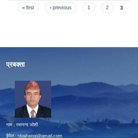
Pages
« first
‹ previous
1
2
3
प्रबक्ता
नाम : रमानन्द जोशी
ईमेल :
rjbajhangi@gmail.com