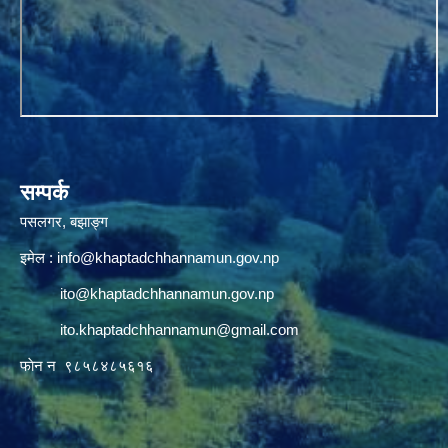
सम्पर्क
पसलगर, बझाङ्ग
इमेल :
info@khaptadchhannamun.gov.np
ito@khaptadchhannamun.gov.np
ito.khaptadchhannamun@gmail.com
फाेन न‌‍‍ ९८५८४८५६१६