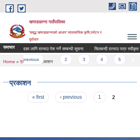
Skip to main content
खप्तडछान्ना गाउँपालिका
'समृद्ध खप्तडछान्नाको आधार' व्यावसायिक कृषि,पर्यटन र
पूर्वाधार
समाचार
फक्चर्स खरिदका लागि दरभाउ पेश गर्ने सम्बन्धी सूचना
सिलबन्दी दरभाउ पत्र स्वीकृत गर
es
‹ previous
…
2
3
4
5
6
You are here
Home
»
प्रतिवेदन
» प्रकाशन
प्रकाशन
Pages
« first
‹ previous
1
2