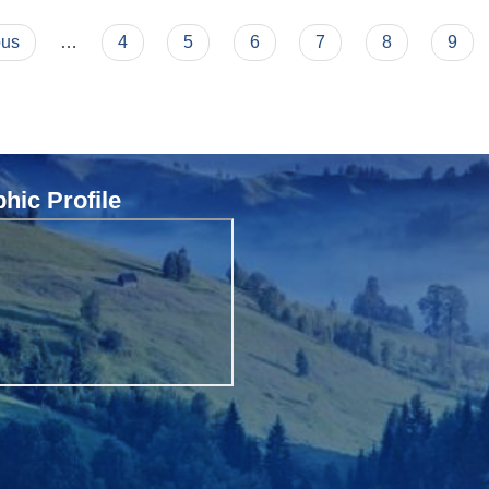
ग्राहिकाे नामावलि
ous
…
4
5
6
7
8
9
ic Profile