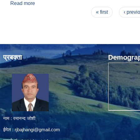
Read more
about दाेश्राे चौमासिकको सामाजिक सुरक्षा भत्ता पाउने लाभ
Pages
« first
‹ previ
प्रबक्ता
Demograph
नाम : रमानन्द जोशी
ईमेल :
rjbajhangi@gmail.com