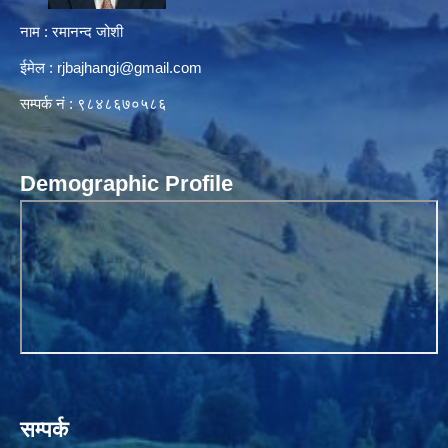
नाम : रमानन्द जोशी
ईमेल :
rjbajhangi@gmail.com
सम्पर्क नं : ९८४८६७०५८६
Demographic Profile
सम्पर्क