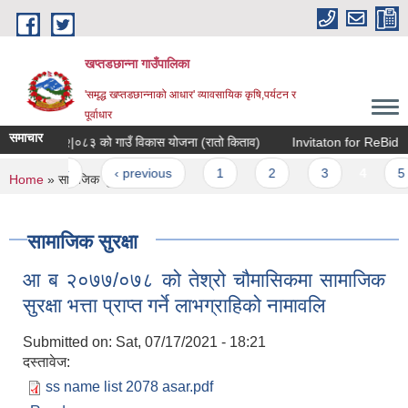
Skip to main content
खप्तडछान्ना गाउँपालिका
'समृद्ध खप्तडछान्नाको आधार' व्यावसायिक कृषि,पर्यटन र
पूर्वाधार
समाचार
आ.व. २०८२|०८३ को गाउँ विकास योजना (रातो किताव)
Invitaton for ReBid
Pages
« first
‹ previous
1
2
3
4
5
You are here
Home
» सामाजिक सुरक्षा
सामाजिक सुरक्षा
आ ब २०७७/०७८ को तेश्रो चौमासिकमा सामाजिक
सुरक्षा भत्ता प्राप्त गर्ने लाभग्राहिको नामावलि
Submitted on:
Sat, 07/17/2021 - 18:21
दस्तावेज:
ss name list 2078 asar.pdf