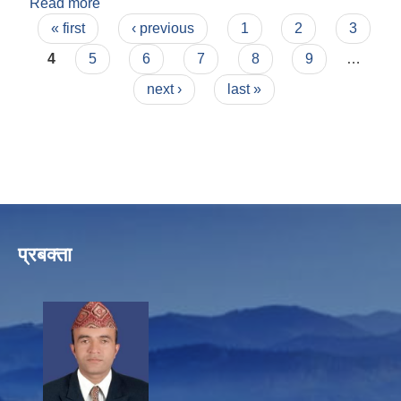
Read more
about आ ब २०७७/०७८ को तेश्रो चौमासिकमा सामाजिक
Pages
सुरक्षा भत्ता प्राप्त गर्ने लाभग्राहिको नामावलि
« first
‹ previous
1
2
3
4
5
6
7
8
9
…
next ›
last »
प्रबक्ता