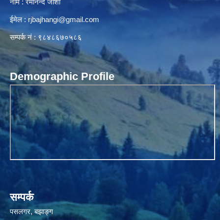
नाम : रमानन्द जोशी
ईमेल :
rjbajhangi@gmail.com
सम्पर्क नं : ९८४८६७०५८६
Demographic Profile
सम्पर्क
पसलगर, बझाङ्ग