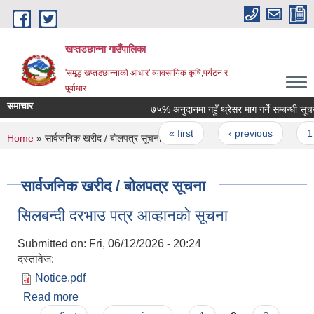
Skip to main content
खप्तडछान्ना गाउँपालिका
'समृद्ध खप्तडछान्नाको आधार' व्यावसायिक कृषि,पर्यटन र
पूर्वाधार
समाचार
७५% अनुदानमा गहुँ थ्रेसर माग गर्ने सम्बन्धी सूचना
Pages
« first
‹ previous
1
You are here
Home
» सार्वजनिक खरीद / बोलपत्र सूचना
सार्वजनिक खरीद / बोलपत्र सूचना
सिलबन्दी दरभाउ पत्र आव्हानको सूचना
Submitted on:
Fri, 06/12/2026 - 20:24
दस्तावेज:
Notice.pdf
Read more
about सिलबन्दी दरभाउ पत्र आव्हानको सूचना