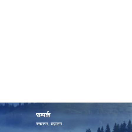
सम्पर्क
पसलगर, बझाङ्ग