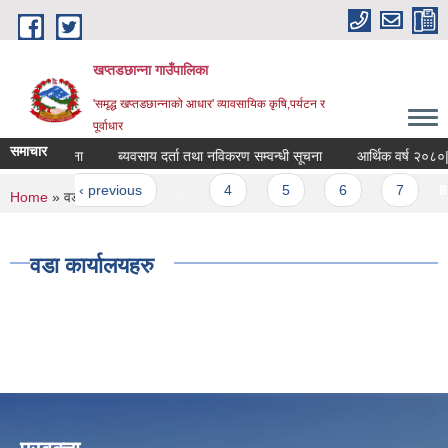
Skip to main content
खप्तडछान्ना गाउँपालिका
'समृद्ध खप्तडछान्नाको आधार' व्यावसायिक कृषि,पर्यटन र
पूर्वाधार
समाचार
ा सम्बन्धी सूचना
ब्यवसाय दर्ता तथा नविकरण सम्वन्धी सूचना
आर्थिक वर्ष २०८०|०८
ges
irst
‹ previous
…
4
5
6
7
8
You are here
Home
» वडा कार्यालयहरु
वडा कार्यालयहरु