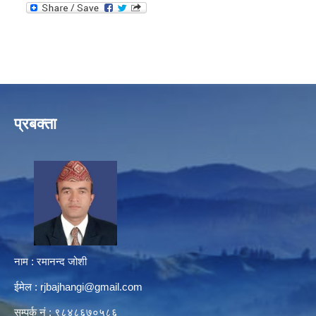
प्रबक्ता
नाम : रमानन्द जोशी
ईमेल :
rjbajhangi@gmail.com
सम्पर्क नं : ९८४८६७०५८६