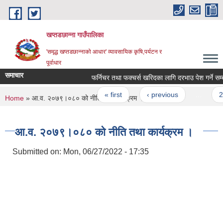
Skip to main content
खप्तडछान्ना गाउँपालिका
'समृद्ध खप्तडछान्नाको आधार' व्यावसायिक कृषि,पर्यटन र
पूर्वाधार
समाचार
फर्निचर तथा फक्चर्स खरिदका लागि दरभाउ पेश गर्ने सम्बन्ध
Pages
« first
‹ previous
…
2
You are here
Home
» आ.व. २०७९।०८० को नीति तथा कार्यक्रम ।
आ.व. २०७९।०८० को नीति तथा कार्यक्रम ।
Submitted on:
Mon, 06/27/2022 - 17:35