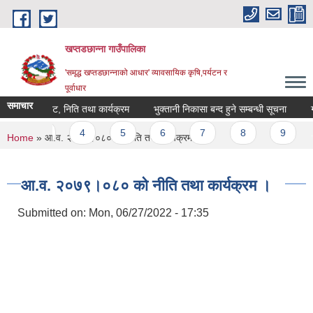
Skip to main content
खप्तडछान्ना गाउँपालिका
'समृद्ध खप्तडछान्नाको आधार' व्यावसायिक कृषि,पर्यटन र
पूर्वाधार
समाचार
४ को बजेट, निति तथा कार्यक्रम
भुक्तानी निकासा बन्द हुने सम्बन्धी सूचना
गाउ
s
3
4
5
6
7
8
9
…
You are here
Home
» आ.व. २०७९।०८० को नीति तथा कार्यक्रम ।
आ.व. २०७९।०८० को नीति तथा कार्यक्रम ।
Submitted on:
Mon, 06/27/2022 - 17:35