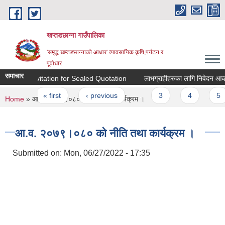
Skip to main content
खप्तडछान्ना गाउँपालिका
'समृद्ध खप्तडछान्नाको आधार' व्यावसायिक कृषि,पर्यटन र
पूर्वाधार
समाचार
Invitation for Sealed Quotation
लाभग्राहीहरुका लागि निवेदन आव्हान 
Pages
« first
‹ previous
…
3
4
5
You are here
Home
» आ.व. २०७९।०८० को नीति तथा कार्यक्रम ।
आ.व. २०७९।०८० को नीति तथा कार्यक्रम ।
Submitted on:
Mon, 06/27/2022 - 17:35