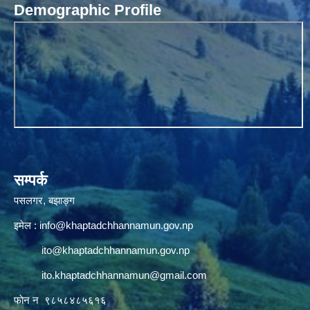
Demographic Profile
सम्पर्क
पसलगर, बझाङ्ग
इमेल :
info@khaptadchhannamun.gov.np
ito@khaptadchhannamun.gov.np
ito.khaptadchhannamun@gmail.com
फाेन न‌‍‍ ९८५८४८५६१६