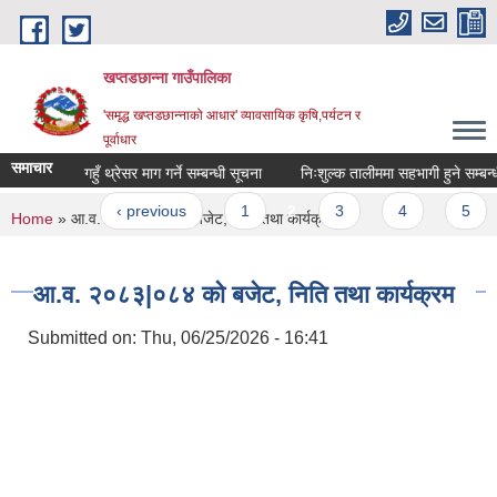
Skip to main content
खप्तडछान्ना गाउँपालिका
'समृद्ध खप्तडछान्नाको आधार' व्यावसायिक कृषि,पर्यटन र
पूर्वाधार
समाचार
अनुदानमा गहुँ थ्रेसर माग गर्ने सम्बन्धी सूचना
निःशुल्क तालीममा सहभागी हुने सम्बन्धी 
ages
« first
‹ previous
1
2
3
4
5
You are here
Home
» आ.व. २०८३|०८४ को बजेट, निति तथा कार्यक्रम
आ.व. २०८३|०८४ को बजेट, निति तथा कार्यक्रम
Submitted on:
Thu, 06/25/2026 - 16:41