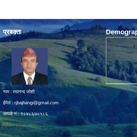
प्रबक्ता
Demograph
नाम : रमानन्द जोशी
ईमेल :
rjbajhangi@gmail.com
सम्पर्क नं : ९८४८६७०५८६