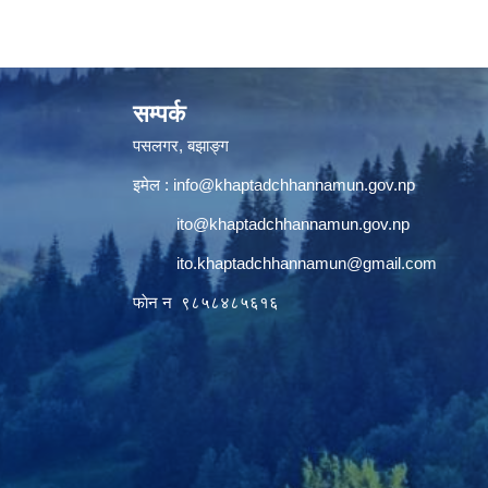
सम्पर्क
पसलगर, बझाङ्ग
इमेल :
info@khaptadchhannamun.gov.np
ito@khaptadchhannamun.gov.np
ito.khaptadchhannamun@gmail.com
फाेन न‌‍‍ ९८५८४८५६१६