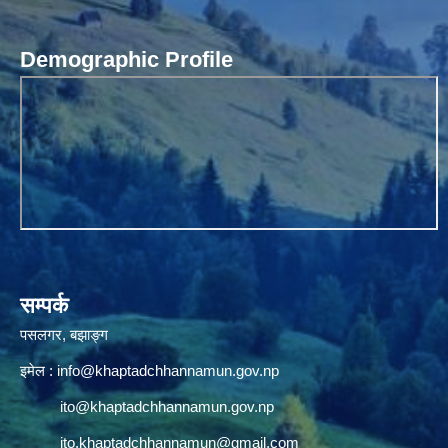
Demographic Profile
सम्पर्क
पसलगर, बझाङ्ग
इमेल :
info@khaptadchhannamun.gov.np
ito@khaptadchhannamun.gov.np
ito.khaptadchhannamun@gmail.com