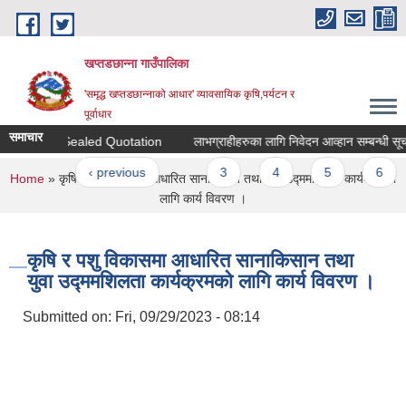
Skip to main content
खप्तडछान्ना गाउँपालिका
'समृद्ध खप्तडछान्नाको आधार' व्यावसायिक कृषि,पर्यटन र
पूर्वाधार
समाचार
tation for Sealed Quotation
लाभग्राहीहरुका लागि निवेदन आव्हान सम्बन्धी सूचना
ages
« first
‹ previous
…
3
4
5
6
You are here
Home
» कृषि र पशु विकासमा आधारित सानाकिसान तथा युवा उद्ममशिलता कार्यक्रमको
लागि कार्य विवरण ।
कृषि र पशु विकासमा आधारित सानाकिसान तथा
युवा उद्ममशिलता कार्यक्रमको लागि कार्य विवरण ।
Submitted on:
Fri, 09/29/2023 - 08:14