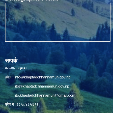
सम्पर्क
पसलगर, बझाङ्ग
इमेल :
info@khaptadchhannamun.gov.np
ito@khaptadchhannamun.gov.np
ito.khaptadchhannamun@gmail.com
फाेन न‌‍‍ ९८५८४८५६१६