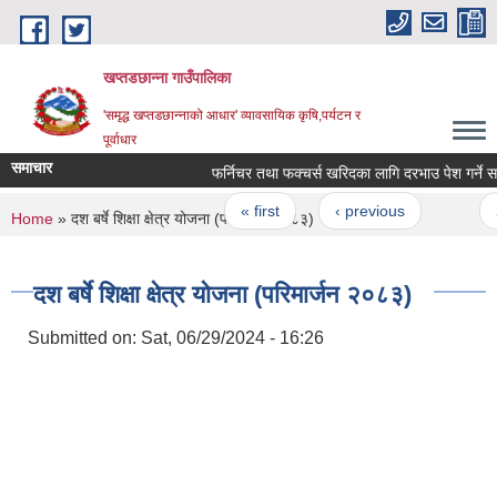
Skip to main content
खप्तडछान्ना गाउँपालिका
'समृद्ध खप्तडछान्नाको आधार' व्यावसायिक कृषि,पर्यटन र
पूर्वाधार
समाचार
फर्निचर तथा फक्चर्स खरिदका लागि दरभाउ पेश गर्ने सम्बन
Pages
« first
‹ previous
…
2
You are here
Home
» दश बर्षे शिक्षा क्षेत्र योजना (परिमार्जन २०८३)
दश बर्षे शिक्षा क्षेत्र योजना (परिमार्जन २०८३)
Submitted on:
Sat, 06/29/2024 - 16:26