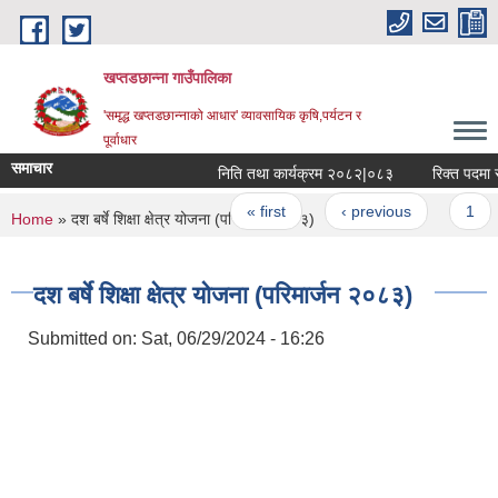
Skip to main content
खप्तडछान्ना गाउँपालिका
'समृद्ध खप्तडछान्नाको आधार' व्यावसायिक कृषि,पर्यटन र
पूर्वाधार
समाचार
निति तथा कार्यक्रम २०८२|०८३
रिक्त पदमा स्था
Pages
« first
‹ previous
1
You are here
Home
» दश बर्षे शिक्षा क्षेत्र योजना (परिमार्जन २०८३)
दश बर्षे शिक्षा क्षेत्र योजना (परिमार्जन २०८३)
Submitted on:
Sat, 06/29/2024 - 16:26