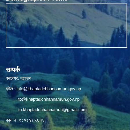
सम्पर्क
पसलगर, बझाङ्ग
इमेल :
info@khaptadchhannamun.gov.np
ito@khaptadchhannamun.gov.np
ito.khaptadchhannamun@gmail.com
फाेन न‌‍‍ ९८५८४८५६१६