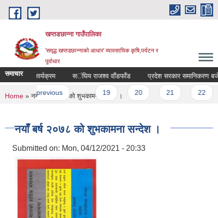
Skip to main content
खप्तडछान्ना गाउँपालिका
'समृद्ध खप्तडछान्नाको आधार' व्यावसायिक कृषि,पर्यटन र
पूर्वाधार
समाचार
‌ंस्थाहरुको कार्यक्रम
स‌‌ंघिय राजश्व वाँडफाँड
प्रदेश सरकार समानिकरण बजेट
es
t
‹ previous
…
19
20
21
22
You are here
Home
» नयाँ बर्ष २०७८ को शुभकामना सन्देश ।
नयाँ बर्ष २०७८ को शुभकामना सन्देश ।
Submitted on:
Mon, 04/12/2021 - 20:33