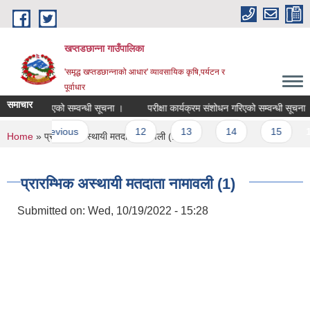
Skip to main content
खप्तडछान्ना गाउँपालिका
'समृद्ध खप्तडछान्नाको आधार' व्यावसायिक कृषि,पर्यटन र
पूर्वाधार
समाचार
्रकाशन गरिएको सम्वन्धी सूचना ।
परीक्षा कार्यक्रम संशोधन गरिएको सम्वन्धी सूचना ।
s
‹ previous
…
12
13
14
15
16
You are here
Home
» प्रारम्भिक अस्थायी मतदाता नामावली (1)
प्रारम्भिक अस्थायी मतदाता नामावली (1)
Submitted on:
Wed, 10/19/2022 - 15:28