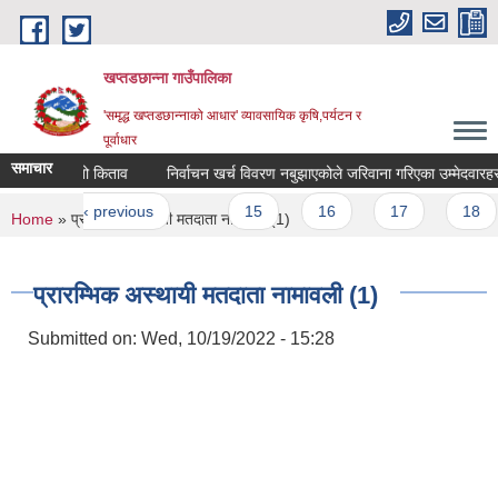
Skip to main content
खप्तडछान्ना गाउँपालिका
'समृद्ध खप्तडछान्नाको आधार' व्यावसायिक कृषि,पर्यटन र
पूर्वाधार
समाचार
९।०८० रातो किताव
ges
rst
‹ previous
…
15
16
17
18
You are here
Home
» प्रारम्भिक अस्थायी मतदाता नामावली (1)
प्रारम्भिक अस्थायी मतदाता नामावली (1)
Submitted on:
Wed, 10/19/2022 - 15:28