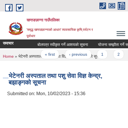
Skip to main content
खप्तडछान्ना गाउँपालिका
'समृद्ध खप्तडछान्नाको आधार' व्यावसायिक कृषि,पर्यटन र
पूर्वाधार
समाचार
बोलपत्र स्वीकृत गर्ने आशयको सूचना
योजना सम्झौता गर्ने सम्बन
Pages
« first
‹ previous
1
2
3
You are here
Home
» भेटेनरी अस्पताल तथा पशु सेवा विज्ञ केन्द्र, बझाङ्गको सूचना
भेटेनरी अस्पताल तथा पशु सेवा विज्ञ केन्द्र,
बझाङ्गको सूचना
Submitted on:
Mon, 10/02/2023 - 15:36