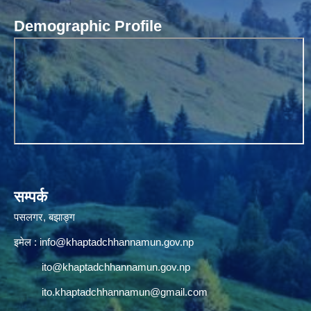
Demographic Profile
सम्पर्क
पसलगर, बझाङ्ग
इमेल :
info@khaptadchhannamun.gov.np
ito@khaptadchhannamun.gov.np
ito.khaptadchhannamun@gmail.com