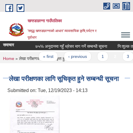
Skip to main content
खप्तडछान्ना गाउँपालिका
'समृद्ध खप्तडछान्नाको आधार' व्यावसायिक कृषि,पर्यटन र
पूर्वाधार
समाचार
७५% अनुदानमा गहुँ थ्रेसर माग गर्ने सम्बन्धी सूचना
निःशुल्क ताली
Pages
« first
‹ previous
1
2
3
You are here
Home
» लेखा परीक्षणका लागि सूचिकृत हुने सम्बन्धी सूचना
लेखा परीक्षणका लागि सूचिकृत हुने सम्बन्धी सूचना
Submitted on:
Tue, 12/19/2023 - 14:13