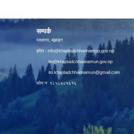
सम्पर्क
पसलगर, बझाङ्ग
इमेल :
info@khaptadchhannamun.gov.np
ito@khaptadchhannamun.gov.np
ito.khaptadchhannamun@gmail.com
फाेन न‌‍‍ ९८५८४८५६१६