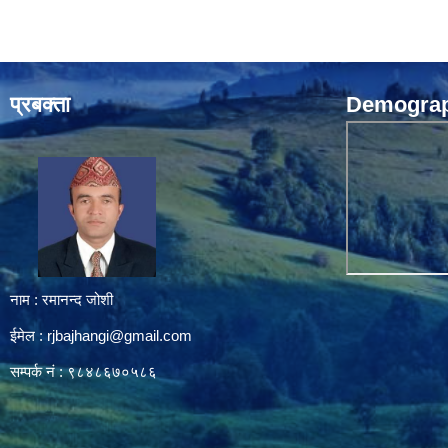
प्रबक्ता
Demograph
नाम : रमानन्द जोशी
ईमेल :
rjbajhangi@gmail.com
सम्पर्क नं : ९८४८६७०५८६