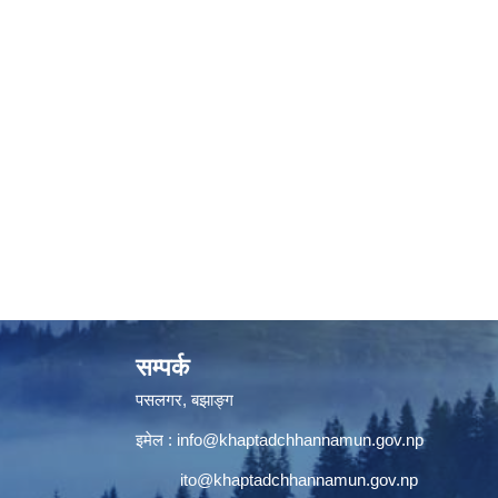
सम्पर्क
पसलगर, बझाङ्ग
इमेल :
info@khaptadchhannamun.gov.np
ito@khaptadchhannamun.gov.np