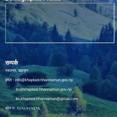
सम्पर्क
पसलगर, बझाङ्ग
इमेल :
info@khaptadchhannamun.gov.np
ito@khaptadchhannamun.gov.np
ito.khaptadchhannamun@gmail.com
फाेन न‌‍‍ ९८५८४८५६१६