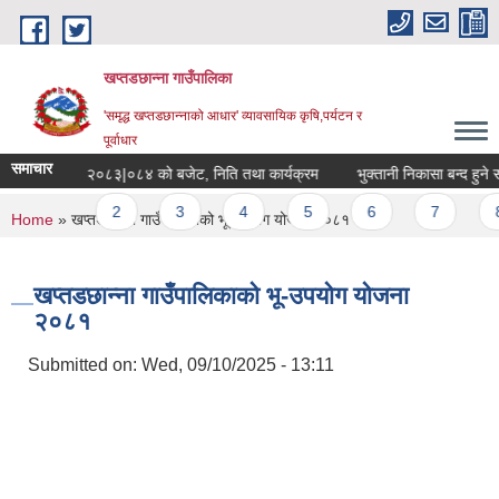
Skip to main content
खप्तडछान्ना गाउँपालिका
'समृद्ध खप्तडछान्नाको आधार' व्यावसायिक कृषि,पर्यटन र
पूर्वाधार
समाचार
आ.व. २०८३|०८४ को बजेट, निति तथा कार्यक्रम
भुक्तानी निकासा बन्द हुने सम्ब
Pages
1
2
3
4
5
6
7
8
You are here
Home
» खप्तडछान्ना गाउँपालिकाको भू-उपयोग योजना २०८१
खप्तडछान्ना गाउँपालिकाको भू-उपयोग योजना
२०८१
Submitted on:
Wed, 09/10/2025 - 13:11