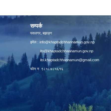
सम्पर्क
पसलगर, बझाङ्ग
इमेल :
info@khaptadchhannamun.gov.np
ito@khaptadchhannamun.gov.np
ito.khaptadchhannamun@gmail.com
फाेन न‌‍‍ ९८५८४८५६१६