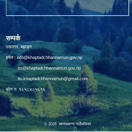
सम्पर्क
पसलगर, बझाङ्ग
इमेल :
info@khaptadchhannamun.gov.np
ito@khaptadchhannamun.gov.np
ito.khaptadchhannamun@gmail.com
फाेन न‌‍‍ ९८५८४८५६१६
© 2026 खप्तडछान्ना गाउँपालिका