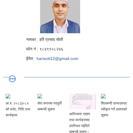
नामथर : हरि प्रसाद सोती
फोन नं : ९८४९९०८२४६
ईमेल :
harisoti12@gmail.com
आ.व. २०८३|०८४
सेवा करारमा पदपुर्ती
शिलबन्दी दरभाउपत्र
को बजेट, निति तथा
सम्बन्धी सूचना
स्वीकृत गर्ने आशयको
आतिथ्यता ग्रहण
कार्यक्रम
सूचना
तथा कार्यक्रममा
उपस्थित भईदिने
सम्बन्धी सूचना।