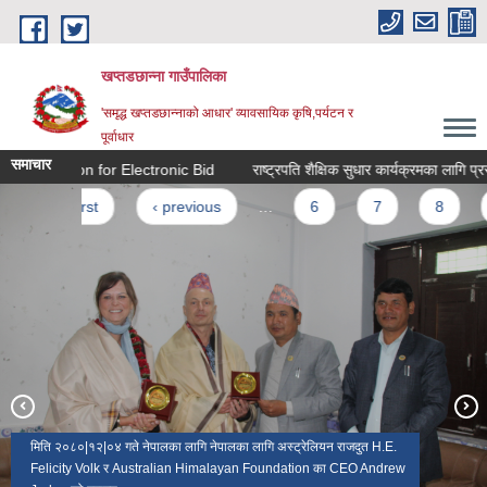
Skip to main content
खप्तडछान्ना गाउँपालिका
'समृद्ध खप्तडछान्नाको आधार' व्यावसायिक कृषि,पर्यटन र
पूर्वाधार
समाचार
Invitation for Electronic Bid
राष्ट्रपति शैक्षिक सुधार कार्यक्रमका लागि प्रस्ताव 
Pages
« first
‹ previous
…
6
7
8
9
मिति २०८०|१२|०४ गते नेपालका लागि नेपालका लागि अस्ट्रेलियन राजदुत H.E.
Felicity Volk र Australian Himalayan Foundation का CEO Andrew