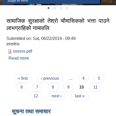
लोखाडा
माझिगाउबाट पर्यटक खप्तड जादै
Judge को स्वागत
पालिकाका केही जनप्रतिनिधी , कर्मचारी तथा संघ संस्थाका प्रतिनिधिहरु
सामाजिक सुरक्षाको तेश्रो चौमासिकको भत्ता पाउने
लाभग्राहिको नामावलि
Submitted on:
Sat, 06/22/2019 - 09:49
दस्तावेज:
ssssss.pdf
Read more
about सामाजिक सुरक्षाको तेश्रो चौमासिकको भत्ता पाउने
लाभग्राहिको नामावलि
Pages
« first
‹ previous
…
4
5
6
7
8
9
10
11
12
next ›
last »
सूचना तथा समाचार