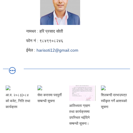
नामथर : हरि प्रसाद सोती
फोन नं : ९८४९९०८२४६
ईमेल :
harisoti12@gmail.com
आ.व. २०८३|०८४
सेवा करारमा पदपुर्ती
शिलबन्दी दरभाउपत्र
को बजेट, निति तथा
सम्बन्धी सूचना
स्वीकृत गर्ने आशयको
आतिथ्यता ग्रहण
कार्यक्रम
सूचना
तथा कार्यक्रममा
उपस्थित भईदिने
सम्बन्धी सूचना।