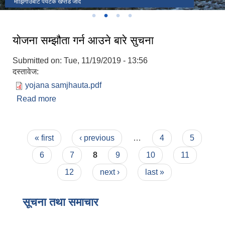
लोखाडा
माझिगाउबाट पर्यटक खप्तड जादै
Judge को स्वागत
पालिकाका केही जनप्रतिनिधी , कर्मचारी तथा संघ संस्थाका प्रतिनिधिहरु
याेजना सम्झौता गर्न आउने बारे सुचना
Submitted on:
Tue, 11/19/2019 - 13:56
दस्तावेज:
yojana samjhauta.pdf
Read more
about याेजना सम्झौता गर्न आउने बारे सुचना
Pages
« first
‹ previous
…
4
5
6
7
8
9
10
11
12
next ›
last »
सूचना तथा समाचार