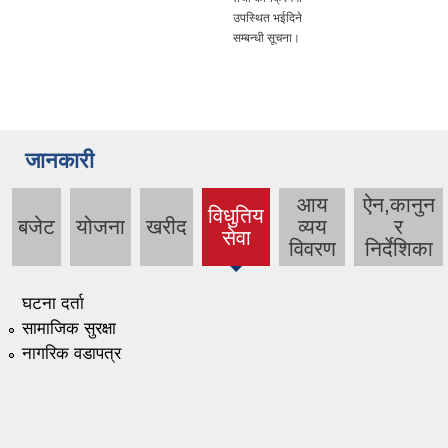
उपस्थित भईदिने
सम्बन्धी सूचना।
जानकारी
आय
ऐन,कानुन
विधुतिय
बजेट
योजना
खरीद
व्यय
र
(active
सेवा
विवरण
निर्देशिका
tab)
घटना दर्ता
सामाजिक सुरक्षा
नागरिक वडापत्र