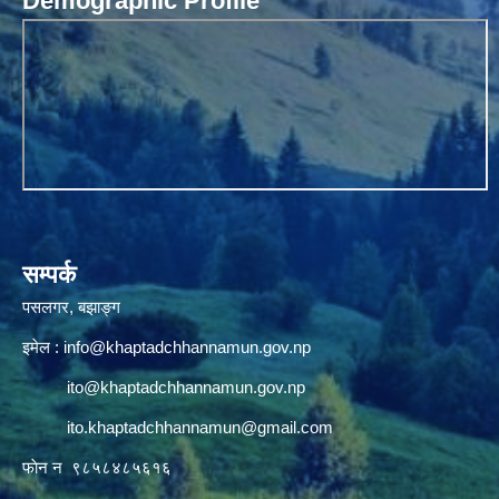
Demographic Profile
सम्पर्क
पसलगर, बझाङ्ग
इमेल :
info@khaptadchhannamun.gov.np
ito@khaptadchhannamun.gov.np
ito.khaptadchhannamun@gmail.com
फाेन न‌‍‍ ९८५८४८५६१६