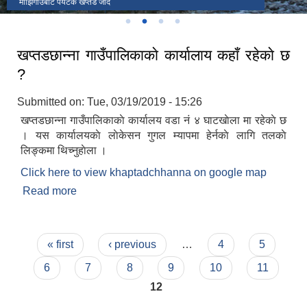
लोखाडा
माझिगाउबाट पर्यटक खप्तड जादै
Judge को स्वागत
पालिकाका केही जनप्रतिनिधी , कर्मचारी तथा संघ संस्थाका प्रतिनिधिहरु
खप्तडछान्ना गाउँपालिकाकाे कार्यालाय कहाँ रहेकाे छ
?
Submitted on:
Tue, 03/19/2019 - 15:26
खप्तडछान्ना गाउँपालिकाकाे कार्यालय वडा नं ४ घाटखाेला मा रहेकाे छ
। यस कार्यालयकाे लाेकेसन गुगल म्यापमा हेर्नकाे लागि तलकाे
लिङ्कमा थिच्नुहाेला ।
Click here to view khaptadchhanna on google map
Read more
about खप्तडछान्ना गाउँपालिकाकाे कार्यालाय कहाँ रहेकाे छ
?
Pages
« first
‹ previous
…
4
5
6
7
8
9
10
11
12