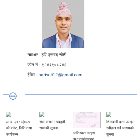
नामथर : हरि प्रसाद सोती
फोन नं : ९८४९९०८२४६
ईमेल :
harisoti12@gmail.com
आ.व. २०८३|०८४
सेवा करारमा पदपुर्ती
शिलबन्दी दरभाउपत्र
को बजेट, निति तथा
सम्बन्धी सूचना
स्वीकृत गर्ने आशयको
आतिथ्यता ग्रहण
कार्यक्रम
सूचना
तथा कार्यक्रममा