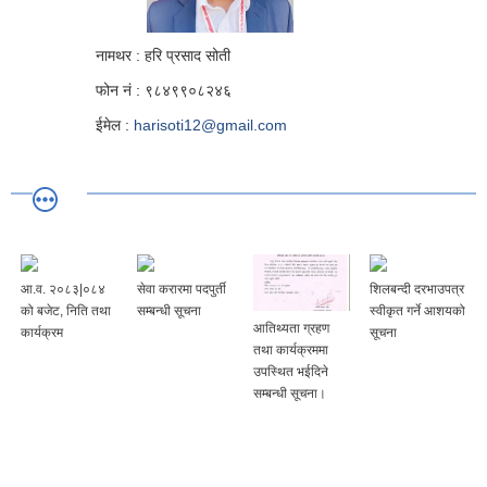
नामथर : हरि प्रसाद सोती
फोन नं : ९८४९९०८२४६
ईमेल :
harisoti12@gmail.com
आ.व. २०८३|०८४
सेवा करारमा पदपुर्ती
शिलबन्दी दरभाउपत्र
को बजेट, निति तथा
सम्बन्धी सूचना
स्वीकृत गर्ने आशयको
आतिथ्यता ग्रहण
कार्यक्रम
सूचना
तथा कार्यक्रममा
उपस्थित भईदिने
सम्बन्धी सूचना।