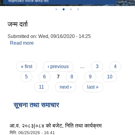
लोखाडा
माझिगाउबाट पर्यटक खप्तड जादै
Judge को स्वागत
पालिकाका केही जनप्रतिनिधी , कर्मचारी तथा संघ संस्थाका प्रतिनिधिहरु
जन्म दर्ता
Submitted on:
Wed, 09/16/2020 - 14:25
Read more
about जन्म दर्ता
Pages
« first
‹ previous
…
3
4
5
6
7
8
9
10
11
next ›
last »
सूचना तथा समाचार
आ.व. २०८३|०८४ को बजेट, निति तथा कार्यक्रम
मिति:
06/25/2026 - 16:41